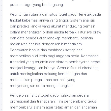
putaran togel yang berlangsung.
Keuntungan utama dari situs togel gacor terletak pada
tingkat keberhasilannya yang tinggi. Sistem analisis
dan prediksi angka yang akurat mendukung pemain
dalam menentukan pilihan angka terbaik. Fitur live draw
dan data pengeluaran lengkap membantu pemain
melakukan analisis dengan lebih mendalam.
Penawaran bonus dan cashback setiap hari
memberikan nilai lebih bagi anggota setia. Keamanan
transaksi yang terjamin dan sistem pembayaran cepat
menjadi keunggulan lainnya. Semua fitur ini dirancang
untuk meningkatkan peluang kemenangan dan
memastikan pengalaman bermain yang
menyenangkan serta menguntungkan.
Pengelolaan situs togel gacor dilakukan secara
profesional dan transparan. Tim pengembang terus
memperbarui sistem agar tetap aman dari ancaman