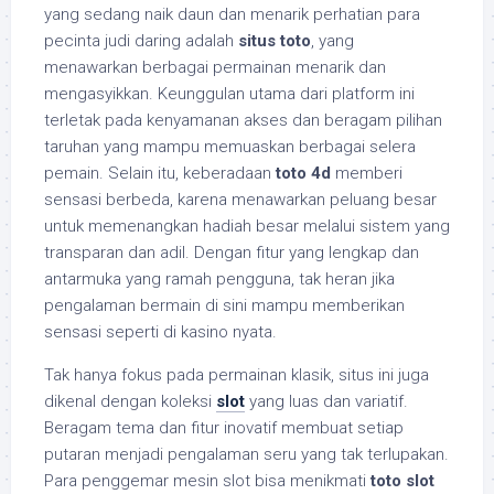
yang sedang naik daun dan menarik perhatian para
pecinta judi daring adalah
situs toto
, yang
menawarkan berbagai permainan menarik dan
mengasyikkan. Keunggulan utama dari platform ini
terletak pada kenyamanan akses dan beragam pilihan
taruhan yang mampu memuaskan berbagai selera
pemain. Selain itu, keberadaan
toto 4d
memberi
sensasi berbeda, karena menawarkan peluang besar
untuk memenangkan hadiah besar melalui sistem yang
transparan dan adil. Dengan fitur yang lengkap dan
antarmuka yang ramah pengguna, tak heran jika
pengalaman bermain di sini mampu memberikan
sensasi seperti di kasino nyata.
Tak hanya fokus pada permainan klasik, situs ini juga
dikenal dengan koleksi
slot
yang luas dan variatif.
Beragam tema dan fitur inovatif membuat setiap
putaran menjadi pengalaman seru yang tak terlupakan.
Para penggemar mesin slot bisa menikmati
toto slot