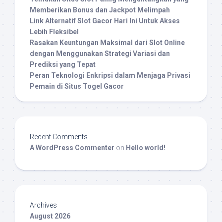
Memberikan Bonus dan Jackpot Melimpah
Link Alternatif Slot Gacor Hari Ini Untuk Akses
Lebih Fleksibel
Rasakan Keuntungan Maksimal dari Slot Online
dengan Menggunakan Strategi Variasi dan
Prediksi yang Tepat
Peran Teknologi Enkripsi dalam Menjaga Privasi
Pemain di Situs Togel Gacor
Recent Comments
A WordPress Commenter
on
Hello world!
Archives
August 2026