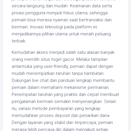
secara langsung dan mudah. Keamanan data serta
privasi pengguna menjadi fokus utama, sehingga
pemain bisa merasa nyaman saat bertransaksi dan
bermain. Inovasi teknologi pada platform ini
menjadikannya pilihan utama untuk meraih peluang
terbaik.
Kemudahan akses menjadi salah satu alasan banyak
orang memilih situs togel gacor. Melalui tampilan
antarmuka yang user-friendly, pemain dapat dengan
mudah menempatkan taruhan tanpa hambatan.
Dukungan live chat dan panduan lengkap membantu
pemain dalam memahami mekanisme permainan.
Penempatan taruhan yang praktis dan cepat membuat
pengalaman bermain semakin menyenangkan. Selain
itu, variasi metode pembayaran yang lengkap
memudahkan proses deposit dan penarikan dana.
Dengan layanan yang stabil dan terpercaya, pemain
merasa lebih percaya diri dalam mengikuti setiap