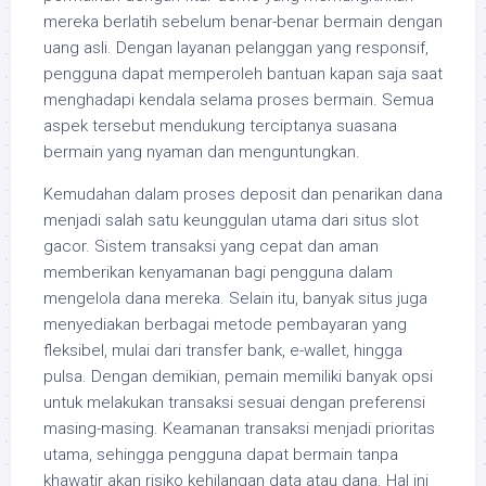
mereka berlatih sebelum benar-benar bermain dengan
uang asli. Dengan layanan pelanggan yang responsif,
pengguna dapat memperoleh bantuan kapan saja saat
menghadapi kendala selama proses bermain. Semua
aspek tersebut mendukung terciptanya suasana
bermain yang nyaman dan menguntungkan.
Kemudahan dalam proses deposit dan penarikan dana
menjadi salah satu keunggulan utama dari situs slot
gacor. Sistem transaksi yang cepat dan aman
memberikan kenyamanan bagi pengguna dalam
mengelola dana mereka. Selain itu, banyak situs juga
menyediakan berbagai metode pembayaran yang
fleksibel, mulai dari transfer bank, e-wallet, hingga
pulsa. Dengan demikian, pemain memiliki banyak opsi
untuk melakukan transaksi sesuai dengan preferensi
masing-masing. Keamanan transaksi menjadi prioritas
utama, sehingga pengguna dapat bermain tanpa
khawatir akan risiko kehilangan data atau dana. Hal ini