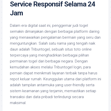
Service Responsif Selama 24
Jam
Dalam era digital saat ini, penggemar judi togel
semakin dimanjakan dengan berbagai platform daring
yang menawarkan pengalaman bermain yang seru dan
menguntungkan. Salah satu nama yang tengah naik
daun adalah Tribuntogel, sebuah situs toto online
terpercaya yang menghadirkan berbagai pilihan
permainan togel dari berbagai negara. Dengan
kemudahan akses melalui Tribuntogel login, para
pemain dapat menikmati layanan terbaik tanpa harus
repot keluar rumah. Keunggulan utama dari platform ini
adalah tampilan antarmuka yang user-friendly serta
sistem keamanan yang terjamin, memastikan setiap
transaksi dan data pribadi terlindungi secara
maksimal.