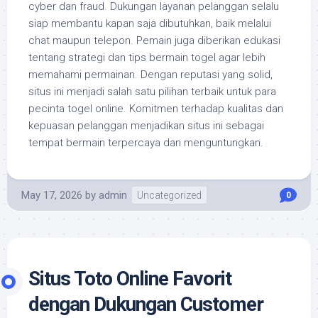
cyber dan fraud. Dukungan layanan pelanggan selalu
siap membantu kapan saja dibutuhkan, baik melalui
chat maupun telepon. Pemain juga diberikan edukasi
tentang strategi dan tips bermain togel agar lebih
memahami permainan. Dengan reputasi yang solid,
situs ini menjadi salah satu pilihan terbaik untuk para
pecinta togel online. Komitmen terhadap kualitas dan
kepuasan pelanggan menjadikan situs ini sebagai
tempat bermain terpercaya dan menguntungkan.
May 17, 2026
by
admin
Uncategorized
0
Situs Toto Online Favorit
dengan Dukungan Customer