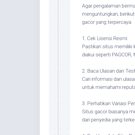
Agar pengalaman berma
menguntungkan, berikut 
gacor yang terpercaya:
1. Cek Lisensi Resmi
Pastikan situs memiliki 
diakui seperti PAGCOR,
2. Baca Ulasan dan Tes
Cari informasi dan ulasa
untuk memahami reputasi
3. Perhatikan Variasi P
Situs gacor biasanya m
dari penyedia yang terke