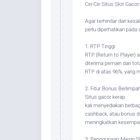
Ciri-Ciri Situs Slot Gacor
Agar terhindar dari kesa
perlu diperhatikan pada 
1. RTP Tinggi
RTP (Return to Player)
diterima pemain dari t
RTP di atas 96%, yang 
2. Fitur Bonus Berlimpa
Situs gacor kerap
kali menyediakan berbag
cashback, atau bonus d
meningkatkan kesempa
3. Penggunaan Mesin Sl