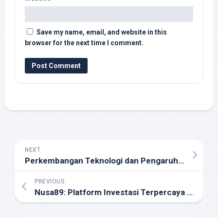
Save my name, email, and website in this
browser for the next time I comment.
NEXT
Perkembangan Teknologi dan Pengaruhnya terhadap Situs Gacor Bumi138
PREVIOUS
Nusa89: Platform Investasi Terpercaya untuk Masa Depan Finansial Anda