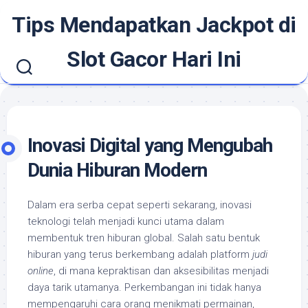
Skip
Tips Mendapatkan Jackpot di
to
content
Slot Gacor Hari Ini
Inovasi Digital yang Mengubah
Dunia Hiburan Modern
Dalam era serba cepat seperti sekarang, inovasi
teknologi telah menjadi kunci utama dalam
membentuk tren hiburan global. Salah satu bentuk
hiburan yang terus berkembang adalah platform
judi
online
, di mana kepraktisan dan aksesibilitas menjadi
daya tarik utamanya. Perkembangan ini tidak hanya
mempengaruhi cara orang menikmati permainan,