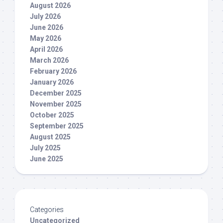
August 2026
July 2026
June 2026
May 2026
April 2026
March 2026
February 2026
January 2026
December 2025
November 2025
October 2025
September 2025
August 2025
July 2025
June 2025
Categories
Uncategorized