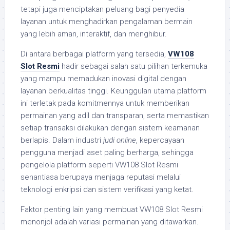
tetapi juga menciptakan peluang bagi penyedia
layanan untuk menghadirkan pengalaman bermain
yang lebih aman, interaktif, dan menghibur.
Di antara berbagai platform yang tersedia,
VW108
Slot Resmi
hadir sebagai salah satu pilihan terkemuka
yang mampu memadukan inovasi digital dengan
layanan berkualitas tinggi. Keunggulan utama platform
ini terletak pada komitmennya untuk memberikan
permainan yang adil dan transparan, serta memastikan
setiap transaksi dilakukan dengan sistem keamanan
berlapis. Dalam industri
judi online
, kepercayaan
pengguna menjadi aset paling berharga, sehingga
pengelola platform seperti VW108 Slot Resmi
senantiasa berupaya menjaga reputasi melalui
teknologi enkripsi dan sistem verifikasi yang ketat.
Faktor penting lain yang membuat VW108 Slot Resmi
menonjol adalah variasi permainan yang ditawarkan.