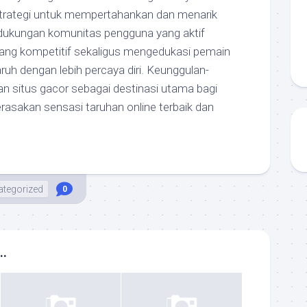
strategi untuk mempertahankan dan menarik
, dukungan komunitas pengguna yang aktif
ng kompetitif sekaligus mengedukasi pemain
ruh dengan lebih percaya diri. Keunggulan-
an situs gacor sebagai destinasi utama bagi
erasakan sensasi taruhan online terbaik dan
tegorized
0
..