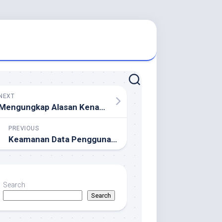
NEXT
Mengungkap Alasan Kenapa Situs Gacor Banyak Dicari oleh Pengguna Baru
PREVIOUS
Keamanan Data Pengguna di Situs Gacor yang Berstandar Internasional
Search
Search