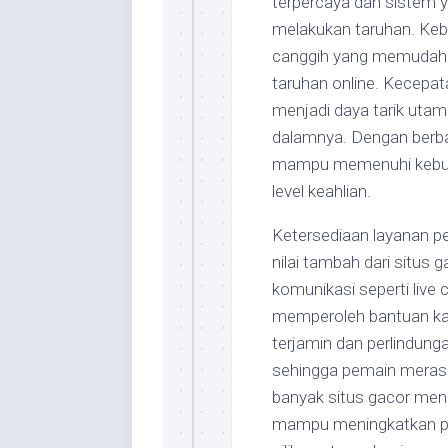
terpercaya dan sistem 
melakukan taruhan. Keber
canggih yang memudahk
taruhan online. Kecepat
menjadi daya tarik uta
dalamnya. Dengan berbag
mampu memenuhi kebutu
level keahlian.
Ketersediaan layanan pe
nilai tambah dari situs
komunikasi seperti live 
memperoleh bantuan ka
terjamin dan perlindunga
sehingga pemain merasa
banyak situs gacor me
mampu meningkatkan pe