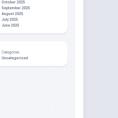
October 2025
September 2025
August 2025
July 2025
June 2025
Categories
Uncategorized