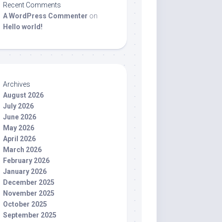
Recent Comments
A WordPress Commenter
on
Hello world!
Archives
August 2026
July 2026
June 2026
May 2026
April 2026
March 2026
February 2026
January 2026
December 2025
November 2025
October 2025
September 2025