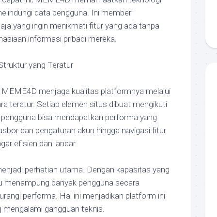
melindungi data pengguna. Ini memberi
aja yang ingin menikmati fitur yang ada tanpa
asiaan informasi pribadi mereka.
truktur yang Teratur
l, MEME4D menjaga kualitas platformnya melalui
 teratur. Setiap elemen situs dibuat mengikuti
ar pengguna bisa mendapatkan performa yang
asbor dan pengaturan akun hingga navigasi fitur
r efisien dan lancar.
menjadi perhatian utama. Dengan kapasitas yang
 menampung banyak pengguna secara
ngi performa. Hal ini menjadikan platform ini
ng mengalami gangguan teknis.