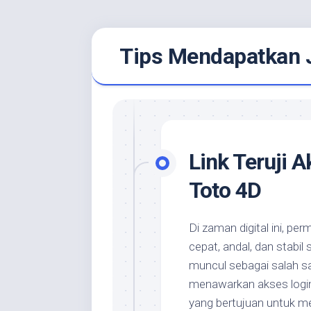
Skip
Tips Mendapatkan Ja
to
content
Link Teruji 
Toto 4D
Di zaman digital ini, pe
cepat, andal, dan stabi
muncul sebagai salah sat
menawarkan akses login
yang bertujuan untuk m