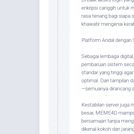
enkripsi canggih untuk 
rasa tenang bagi siapa s
khawatir mengenai kerah
Platform Andal dengan S
Sebagai lembaga digita
pembaruan sistem secara
standar yang tinggi ag
optimal. Dari tampilan d
—semuanya dirancang aga
Kestabilan server juga 
besar, MEME4D mampu
bersamaan tanpa mengura
dikenal kokoh dan jara