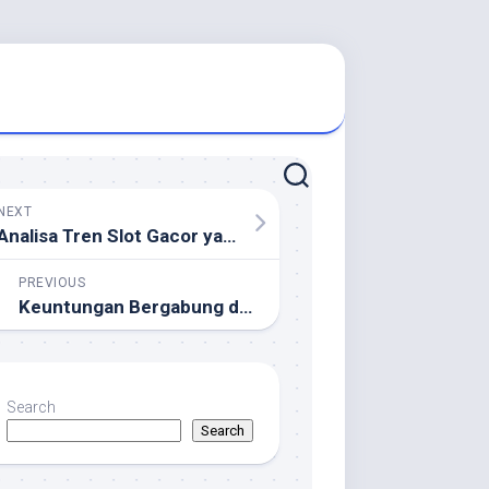
NEXT
Analisa Tren Slot Gacor yang Sedang Naik Daun di Dunia Perjudian Online
PREVIOUS
Keuntungan Bergabung dengan Situs Toto Gacor Resmi dan Terdaftar
Search
Search