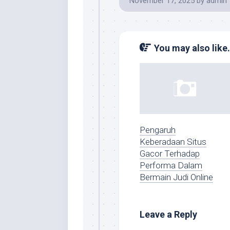
November 17, 2025
by
admin
You may also like.
Pengaruh
Keberadaan Situs
Gacor Terhadap
Performa Dalam
Bermain Judi Online
Leave a Reply