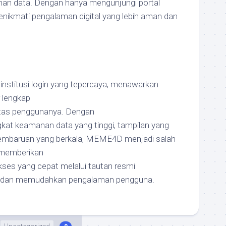
 data. Dengan hanya mengunjungi portal
nikmati pengalaman digital yang lebih aman dan
nstitusi login yang tepercaya, menawarkan
 lengkap
itas penggunanya. Dengan
ngkat keamanan data yang tinggi, tampilan yang
embaruan yang berkala, MEME4D menjadi salah
g memberikan
ses yang cepat melalui tautan resmi
 dan memudahkan pengalaman pengguna.