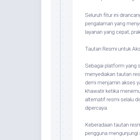
Seluruh fitur ini diranc
pengalaman yang meny
layanan yang cepat, prak
Tautan Resmi untuk Ak
Sebagai platform yang
menyediakan tautan resm
demi menjamin akses ya
khawatir ketika menemuk
alternatif resmi selalu 
dipercaya.
Keberadaan tautan res
pengguna mengunjungi s