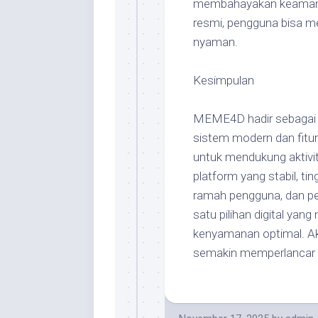
membahayakan keamanan
resmi, pengguna bisa me
nyaman.
Kesimpulan
MEME4D hadir sebagai i
sistem modern dan fitur
untuk mendukung aktiv
platform yang stabil, ti
ramah pengguna, dan p
satu pilihan digital yan
kenyamanan optimal. Ak
semakin memperlancar