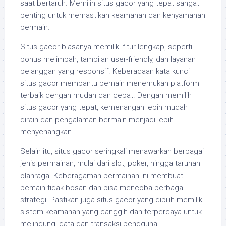
saat bertaruh. Memilih situs gacor yang tepat sangat
penting untuk memastikan keamanan dan kenyamanan
bermain.
Situs gacor biasanya memiliki fitur lengkap, seperti
bonus melimpah, tampilan user-friendly, dan layanan
pelanggan yang responsif. Keberadaan kata kunci
situs gacor membantu pemain menemukan platform
terbaik dengan mudah dan cepat. Dengan memilih
situs gacor yang tepat, kemenangan lebih mudah
diraih dan pengalaman bermain menjadi lebih
menyenangkan.
Selain itu, situs gacor seringkali menawarkan berbagai
jenis permainan, mulai dari slot, poker, hingga taruhan
olahraga. Keberagaman permainan ini membuat
pemain tidak bosan dan bisa mencoba berbagai
strategi. Pastikan juga situs gacor yang dipilih memiliki
sistem keamanan yang canggih dan terpercaya untuk
melindungi data dan transaksi pengguna.