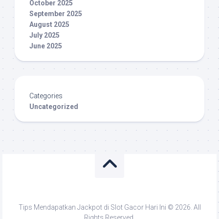
October 2025
September 2025
August 2025
July 2025
June 2025
Categories
Uncategorized
Tips Mendapatkan Jackpot di Slot Gacor Hari Ini © 2026. All
Rights Reserved.