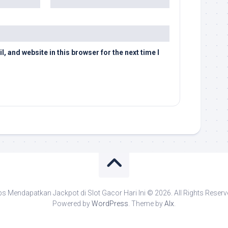
 and website in this browser for the next time I
ps Mendapatkan Jackpot di Slot Gacor Hari Ini © 2026. All Rights Reserv
Powered by
WordPress
. Theme by
Alx
.