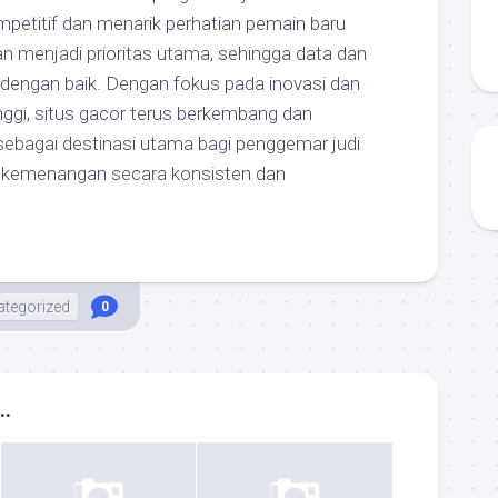
ompetitif dan menarik perhatian pemain baru
menjadi prioritas utama, sehingga data dan
 dengan baik. Dengan fokus pada inovasi dan
inggi, situs gacor terus berkembang dan
ebagai destinasi utama bagi penggemar judi
ih kemenangan secara konsisten dan
tegorized
0
..