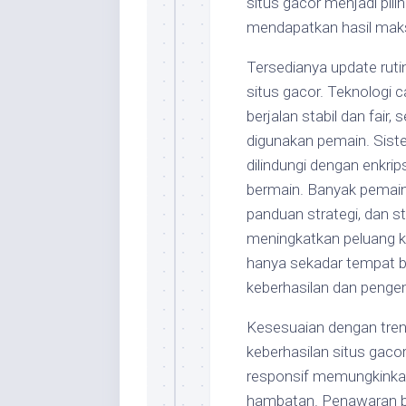
situs gacor menjadi pili
mendapatkan hasil maks
Tersedianya update rutin
situs gacor. Teknologi
berjalan stabil dan fair
digunakan pemain. Sist
dilindungi dengan enkrip
bermain. Banyak pemain 
panduan strategi, dan 
meningkatkan peluang k
hanya sekadar tempat b
keberhasilan dan penge
Kesesuaian dengan tren
keberhasilan situs gaco
responsif memungkinkan
hambatan. Penawaran bo