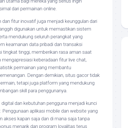
han utama bagi mereka yang serius ingin
imal dari permainan online.
 dan fitur inovatif juga menjadi keunggulan dari
 canggih digunakan untuk memastikan sistem
, serta mendukung seluruh perangkat yang
em keamanan data pribadi dan transaksi
si tingkat tinggi, memberikan rasa aman saat
mengapresiasi keberadaan fitur live chat,
statistik permainan yang membantu
emenangan. Dengan demikian, situs gacor tidak
ermain, tetapi juga platform yang mendukung
mbangan skill para penggunanya.
 digital dan kebutuhan pengguna menjadi kunci
r. Penggunaan aplikasi mobile dan website yang
 akses kapan saja dan di mana saja tanpa
nus menarik dan program loyalitas terus