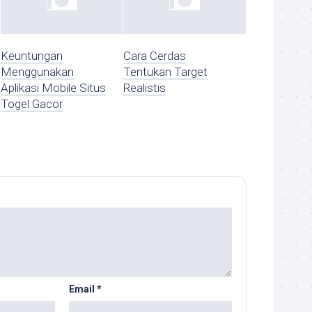
Keuntungan
Cara Cerdas
Menggunakan
Tentukan Target
Aplikasi Mobile Situs
Realistis
Togel Gacor
Email
*