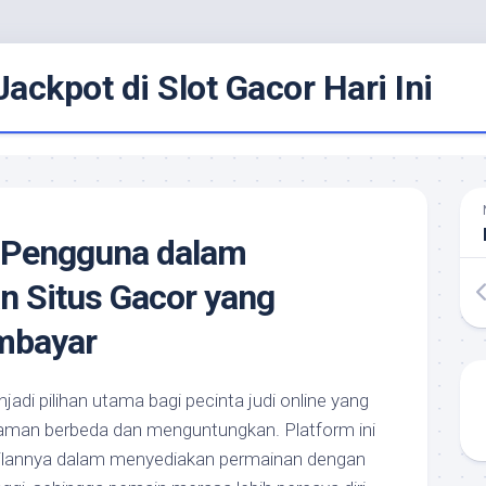
ckpot di Slot Gacor Hari Ini
 Pengguna dalam
 Situs Gacor yang
mbayar
adi pilihan utama bagi pecinta judi online yang
aman berbeda dan menguntungkan. Platform ini
silannya dalam menyediakan permainan dengan