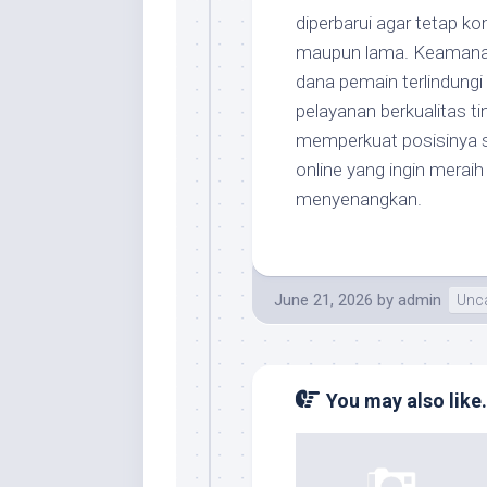
diperbarui agar tetap k
maupun lama. Keamanan 
dana pemain terlindungi
pelayanan berkualitas t
memperkuat posisinya s
online yang ingin mera
menyenangkan.
June 21, 2026
by
admin
Unca
You may also like.