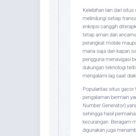
Kelebihan lain dari sit
melindungi setiap trans
enkripsi canggih diter
tetap aman dari ancama
perangkat mobile maup
mana saja dan kapan sa
pengguna menavigasi b
dukungan teknologi terba
mengalami lag saat diak
Popularitas situs gac
pengalaman bermain yan
Number Generator) yang
sehingga hasil permaina
kecurangan. Beragam m
digunakan juga menam