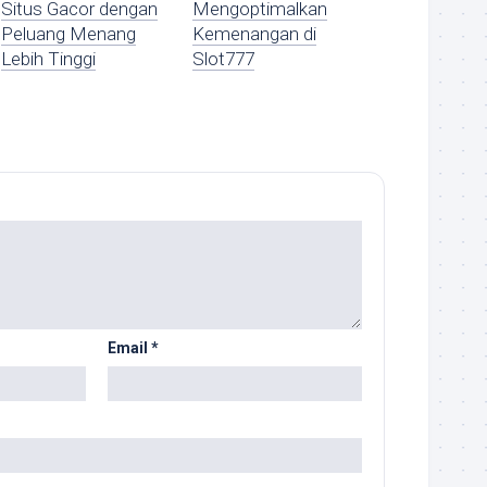
Situs Gacor dengan
Mengoptimalkan
Peluang Menang
Kemenangan di
Lebih Tinggi
Slot777
Email
*