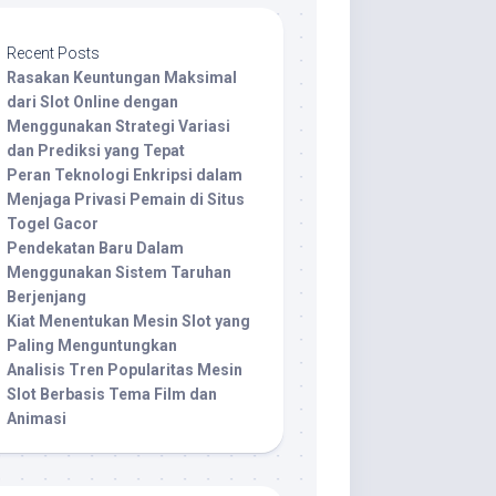
Recent Posts
Rasakan Keuntungan Maksimal
dari Slot Online dengan
Menggunakan Strategi Variasi
dan Prediksi yang Tepat
Peran Teknologi Enkripsi dalam
Menjaga Privasi Pemain di Situs
Togel Gacor
Pendekatan Baru Dalam
Menggunakan Sistem Taruhan
Berjenjang
Kiat Menentukan Mesin Slot yang
Paling Menguntungkan
Analisis Tren Popularitas Mesin
Slot Berbasis Tema Film dan
Animasi