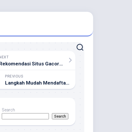
NEXT
Rekomendasi Situs Gacor Terpercaya dan Aman untuk Pemain Indonesia
PREVIOUS
Langkah Mudah Mendaftar di Situs Gacor dengan Peluang Besar
Search
Search