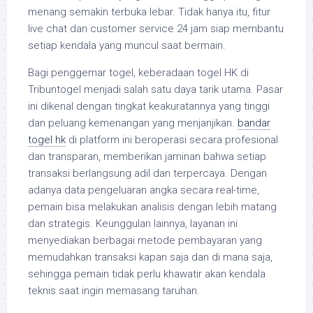
menang semakin terbuka lebar. Tidak hanya itu, fitur
live chat dan customer service 24 jam siap membantu
setiap kendala yang muncul saat bermain.
Bagi penggemar togel, keberadaan togel HK di
Tribuntogel menjadi salah satu daya tarik utama. Pasar
ini dikenal dengan tingkat keakuratannya yang tinggi
dan peluang kemenangan yang menjanjikan.
bandar
togel hk
di platform ini beroperasi secara profesional
dan transparan, memberikan jaminan bahwa setiap
transaksi berlangsung adil dan terpercaya. Dengan
adanya data pengeluaran angka secara real-time,
pemain bisa melakukan analisis dengan lebih matang
dan strategis. Keunggulan lainnya, layanan ini
menyediakan berbagai metode pembayaran yang
memudahkan transaksi kapan saja dan di mana saja,
sehingga pemain tidak perlu khawatir akan kendala
teknis saat ingin memasang taruhan.