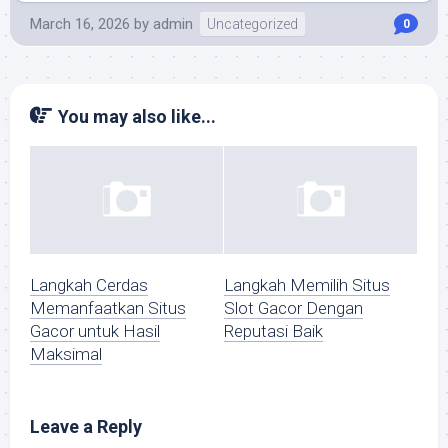
March 16, 2026
by
admin
Uncategorized
0
You may also like...
Langkah Cerdas
Langkah Memilih Situs
Memanfaatkan Situs
Slot Gacor Dengan
Gacor untuk Hasil
Reputasi Baik
Maksimal
Leave a Reply