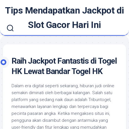
Skip
Tips Mendapatkan Jackpot di
to
content
Slot Gacor Hari Ini
Raih Jackpot Fantastis di Togel
HK Lewat Bandar Togel HK
Dalam era digital seperti sekarang, hiburan judi online
semakin diminati oleh berbagai kalangan. Salah satu
platform yang sedang naik daun adalah Tribuntogel,
menawarkan layanan lengkap dan terpercaya bagi
pecinta pasaran angka. Ketika mengakses situs ini,
pengguna akan disambut dengan antarmuka yang
user-friendly dan fitur lengkap yang memudahkan