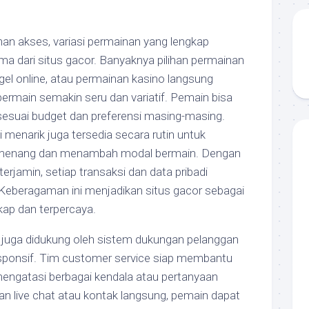
han akses, variasi permainan yang lengkap
a dari situs gacor. Banyaknya pilihan permainan
togel online, atau permainan kasino langsung
main semakin seru dan variatif. Pemain bisa
esuai budget dan preferensi masing-masing.
 menarik juga tersedia secara rutin untuk
 menang dan menambah modal bermain. Dengan
rjamin, setiap transaksi dan data pribadi
. Keberagaman ini menjadikan situs gacor sebagai
kap dan terpercaya.
 juga didukung oleh sistem dukungan pelanggan
esponsif. Tim customer service siap membantu
engatasi berbagai kendala atau pertanyaan
an live chat atau kontak langsung, pemain dapat