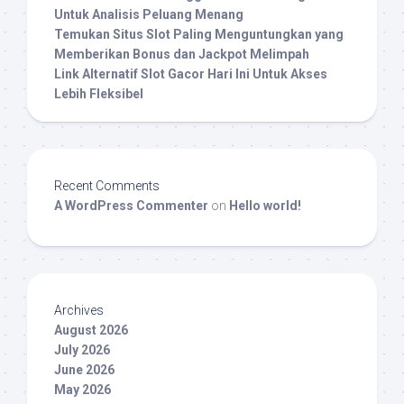
Untuk Analisis Peluang Menang
Temukan Situs Slot Paling Menguntungkan yang
Memberikan Bonus dan Jackpot Melimpah
Link Alternatif Slot Gacor Hari Ini Untuk Akses
Lebih Fleksibel
Recent Comments
A WordPress Commenter
on
Hello world!
Archives
August 2026
July 2026
June 2026
May 2026