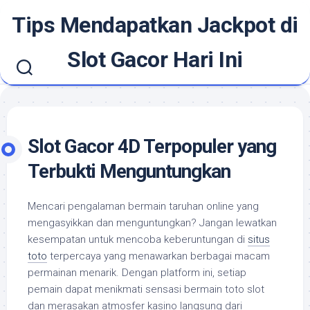
Skip
Tips Mendapatkan Jackpot di
to
content
Slot Gacor Hari Ini
Slot Gacor 4D Terpopuler yang
Terbukti Menguntungkan
Mencari pengalaman bermain taruhan online yang
mengasyikkan dan menguntungkan? Jangan lewatkan
kesempatan untuk mencoba keberuntungan di
situs
toto
terpercaya yang menawarkan berbagai macam
permainan menarik. Dengan platform ini, setiap
pemain dapat menikmati sensasi bermain toto slot
dan merasakan atmosfer kasino langsung dari