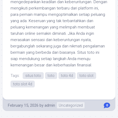
mengedepankan keadilan dan keberuntungan. Dengan
mengikuti perkembangan terbaru dari platform ini,
para pemain mampu mengoptimalkan setiap peluang
yang ada. Keseruan yang tak terbantahkan dan
peluang kemenangan yang melimpah membuat
taruhan online semakin diminati. Jika Anda ingin
merasakan sensasi dan keberuntungan nyata,
bergabunglah sekarang juga dan nikmati pengalaman
bermain yang berbeda dari biasanya. Situs toto ini
siap mendukung setiap langkah Anda menuju
kemenangan besar dan keberhasilan finansial.
Tags:
situs toto
toto
toto 4d
toto slot
toto slot 4d
February 15, 2026
by
admin
Uncategorized
0