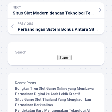
NEXT
Situs Slot Modern dengan Teknologi Terbaru
PREVIOUS
Perbandingan Sistem Bonus Antara Situs Gacor Paling Populer
Search
Search
Recent Posts
Bongkar Tren Slot Game Online yang Membawa
Permainan Digital ke Arah Lebih Kreatif
Situs Game Slot Thailand Yang Menghadirkan
Permainan Berkualitas
Pendekatan Baru Menggunakan Teknologi AI