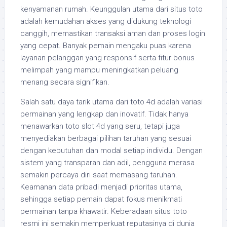
kenyamanan rumah. Keunggulan utama dari situs toto
adalah kemudahan akses yang didukung teknologi
canggih, memastikan transaksi aman dan proses login
yang cepat. Banyak pemain mengaku puas karena
layanan pelanggan yang responsif serta fitur bonus
melimpah yang mampu meningkatkan peluang
menang secara signifikan.
Salah satu daya tarik utama dari toto 4d adalah variasi
permainan yang lengkap dan inovatif. Tidak hanya
menawarkan toto slot 4d yang seru, tetapi juga
menyediakan berbagai pilihan taruhan yang sesuai
dengan kebutuhan dan modal setiap individu. Dengan
sistem yang transparan dan adil, pengguna merasa
semakin percaya diri saat memasang taruhan.
Keamanan data pribadi menjadi prioritas utama,
sehingga setiap pemain dapat fokus menikmati
permainan tanpa khawatir. Keberadaan situs toto
resmi ini semakin memperkuat reputasinya di dunia