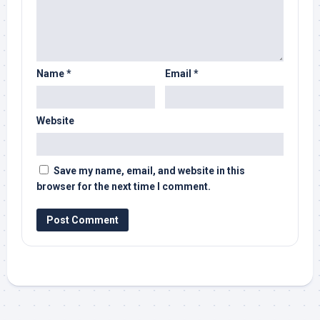
Name
*
Email
*
Website
Save my name, email, and website in this
browser for the next time I comment.