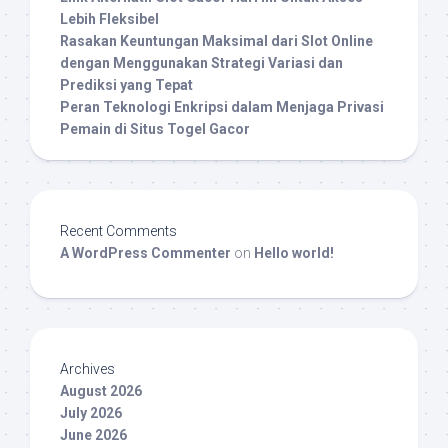
Lebih Fleksibel
Rasakan Keuntungan Maksimal dari Slot Online
dengan Menggunakan Strategi Variasi dan
Prediksi yang Tepat
Peran Teknologi Enkripsi dalam Menjaga Privasi
Pemain di Situs Togel Gacor
Recent Comments
A WordPress Commenter
on
Hello world!
Archives
August 2026
July 2026
June 2026