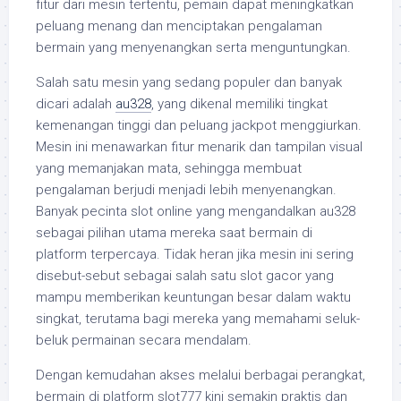
fitur dari mesin tertentu, pemain dapat meningkatkan
peluang menang dan menciptakan pengalaman
bermain yang menyenangkan serta menguntungkan.
Salah satu mesin yang sedang populer dan banyak
dicari adalah
au328
, yang dikenal memiliki tingkat
kemenangan tinggi dan peluang jackpot menggiurkan.
Mesin ini menawarkan fitur menarik dan tampilan visual
yang memanjakan mata, sehingga membuat
pengalaman berjudi menjadi lebih menyenangkan.
Banyak pecinta slot online yang mengandalkan au328
sebagai pilihan utama mereka saat bermain di
platform terpercaya. Tidak heran jika mesin ini sering
disebut-sebut sebagai salah satu slot gacor yang
mampu memberikan keuntungan besar dalam waktu
singkat, terutama bagi mereka yang memahami seluk-
beluk permainan secara mendalam.
Dengan kemudahan akses melalui berbagai perangkat,
bermain di platform slot777 kini semakin praktis dan