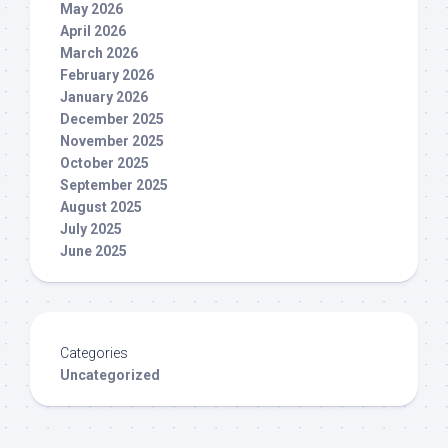
May 2026
April 2026
March 2026
February 2026
January 2026
December 2025
November 2025
October 2025
September 2025
August 2025
July 2025
June 2025
Categories
Uncategorized