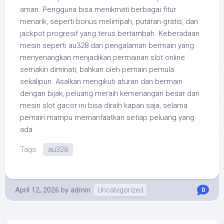
aman. Pengguna bisa menikmati berbagai fitur
menarik, seperti bonus melimpah, putaran gratis, dan
jackpot progresif yang terus bertambah. Keberadaan
mesin seperti au328 dan pengalaman bermain yang
menyenangkan menjadikan permainan slot online
semakin diminati, bahkan oleh pemain pemula
sekalipun. Asalkan mengikuti aturan dan bermain
dengan bijak, peluang meraih kemenangan besar dari
mesin slot gacor ini bisa diraih kapan saja, selama
pemain mampu memanfaatkan setiap peluang yang
ada.
Tags:
au328
April 12, 2026
by
admin
Uncategorized
0