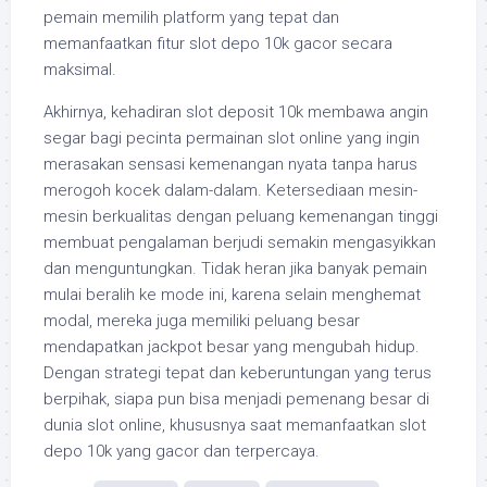
pemain memilih platform yang tepat dan
memanfaatkan fitur slot depo 10k gacor secara
maksimal.
Akhirnya, kehadiran slot deposit 10k membawa angin
segar bagi pecinta permainan slot online yang ingin
merasakan sensasi kemenangan nyata tanpa harus
merogoh kocek dalam-dalam. Ketersediaan mesin-
mesin berkualitas dengan peluang kemenangan tinggi
membuat pengalaman berjudi semakin mengasyikkan
dan menguntungkan. Tidak heran jika banyak pemain
mulai beralih ke mode ini, karena selain menghemat
modal, mereka juga memiliki peluang besar
mendapatkan jackpot besar yang mengubah hidup.
Dengan strategi tepat dan keberuntungan yang terus
berpihak, siapa pun bisa menjadi pemenang besar di
dunia slot online, khususnya saat memanfaatkan slot
depo 10k yang gacor dan terpercaya.