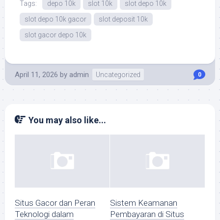
Tags:
depo 10k
slot 10k
slot depo 10k
slot depo 10k gacor
slot deposit 10k
slot gacor depo 10k
April 11, 2026
by
admin
Uncategorized
0
You may also like...
Situs Gacor dan Peran
Sistem Keamanan
Teknologi dalam
Pembayaran di Situs