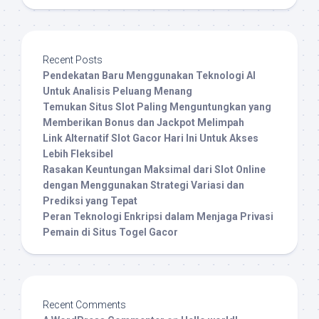
Recent Posts
Pendekatan Baru Menggunakan Teknologi AI
Untuk Analisis Peluang Menang
Temukan Situs Slot Paling Menguntungkan yang
Memberikan Bonus dan Jackpot Melimpah
Link Alternatif Slot Gacor Hari Ini Untuk Akses
Lebih Fleksibel
Rasakan Keuntungan Maksimal dari Slot Online
dengan Menggunakan Strategi Variasi dan
Prediksi yang Tepat
Peran Teknologi Enkripsi dalam Menjaga Privasi
Pemain di Situs Togel Gacor
Recent Comments