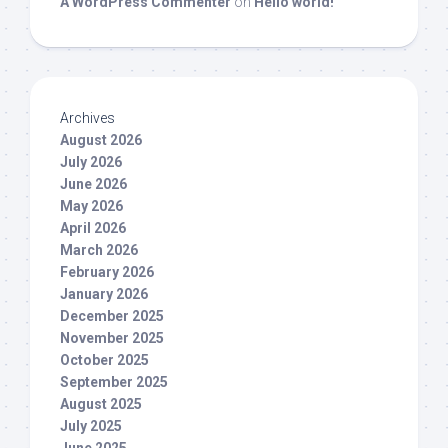
A WordPress Commenter
on
Hello world!
Archives
August 2026
July 2026
June 2026
May 2026
April 2026
March 2026
February 2026
January 2026
December 2025
November 2025
October 2025
September 2025
August 2025
July 2025