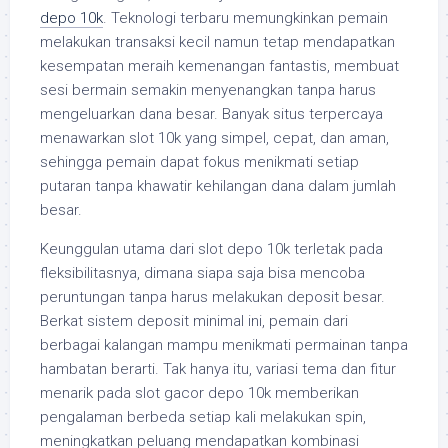
depo 10k
. Teknologi terbaru memungkinkan pemain
melakukan transaksi kecil namun tetap mendapatkan
kesempatan meraih kemenangan fantastis, membuat
sesi bermain semakin menyenangkan tanpa harus
mengeluarkan dana besar. Banyak situs terpercaya
menawarkan slot 10k yang simpel, cepat, dan aman,
sehingga pemain dapat fokus menikmati setiap
putaran tanpa khawatir kehilangan dana dalam jumlah
besar.
Keunggulan utama dari slot depo 10k terletak pada
fleksibilitasnya, dimana siapa saja bisa mencoba
peruntungan tanpa harus melakukan deposit besar.
Berkat sistem deposit minimal ini, pemain dari
berbagai kalangan mampu menikmati permainan tanpa
hambatan berarti. Tak hanya itu, variasi tema dan fitur
menarik pada slot gacor depo 10k memberikan
pengalaman berbeda setiap kali melakukan spin,
meningkatkan peluang mendapatkan kombinasi