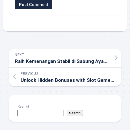
NEXT
Raih Kemenangan Stabil di Sabung Ayam Online dengan Metode Analisis yang Lebih Akurat
PREVIOUS
Unlock Hidden Bonuses with Slot Games Strategies That Multiply Your Earnings
Search
Search