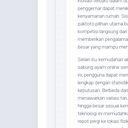
inovasi terbaru dalam dun
penggemar dapat menikm
kenyamanan rumah. Sis
paktoto pilihan utama 
kompetisi langsung dari
memberikan pengalaman
besar yang mampu meng
Selain itu, kemudahan 
sabung ayam online sem
ini, pengguna dapat meng
lengkap dengan statist
keputusan. Berbeda dari p
menawarkan variasi taruh
hingga besar sesuai k
teknologi ini memudahka
repot pergi ke lokasi fi