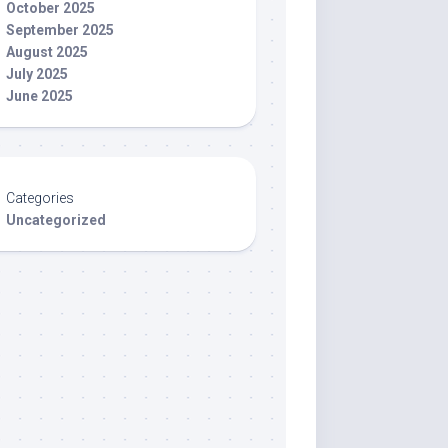
October 2025
September 2025
August 2025
July 2025
June 2025
Categories
Uncategorized