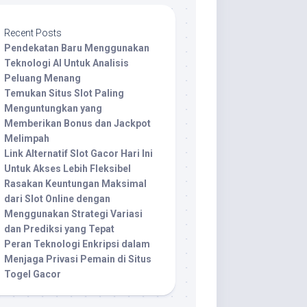
Recent Posts
Pendekatan Baru Menggunakan
Teknologi AI Untuk Analisis
Peluang Menang
Temukan Situs Slot Paling
Menguntungkan yang
Memberikan Bonus dan Jackpot
Melimpah
Link Alternatif Slot Gacor Hari Ini
Untuk Akses Lebih Fleksibel
Rasakan Keuntungan Maksimal
dari Slot Online dengan
Menggunakan Strategi Variasi
dan Prediksi yang Tepat
Peran Teknologi Enkripsi dalam
Menjaga Privasi Pemain di Situs
Togel Gacor