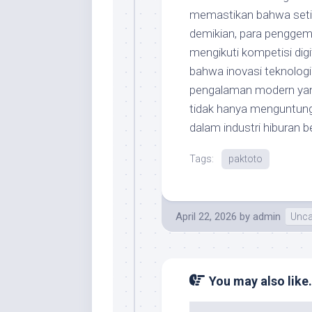
memastikan bahwa setia
demikian, para penggem
mengikuti kompetisi digi
bahwa inovasi teknolog
pengalaman modern yang
tidak hanya menguntung
dalam industri hiburan 
Tags:
paktoto
April 22, 2026
by
admin
Unca
You may also like.