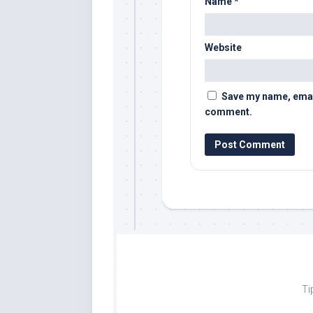
Name
*
Website
Save my name, email,
comment.
Ti