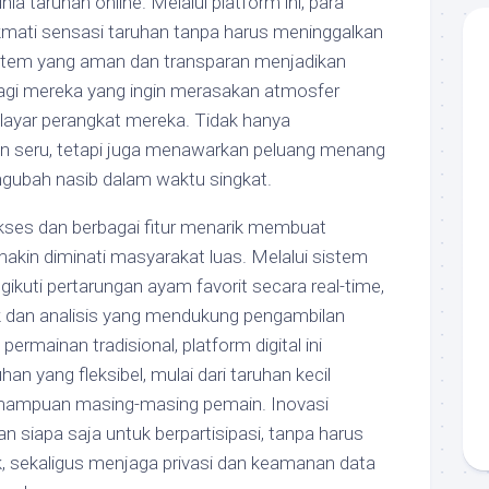
ia taruhan online. Melalui platform ini, para
ati sensasi taruhan tanpa harus meninggalkan
tem yang aman dan transparan menjadikan
bagi mereka yang ingin merasakan atmosfer
 layar perangkat mereka. Tidak hanya
 seru, tetapi juga menawarkan peluang menang
ubah nasib dalam waktu singkat.
akses dan berbagai fitur menarik membuat
akin diminati masyarakat luas. Melalui sistem
ikuti pertarungan ayam favorit secara real-time,
ik dan analisis yang mendukung pengambilan
ermainan tradisional, platform digital ini
an yang fleksibel, mulai dari taruhan kecil
emampuan masing-masing pemain. Inovasi
n siapa saja untuk berpartisipasi, tanpa harus
sik, sekaligus menjaga privasi dan keamanan data