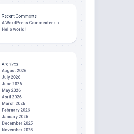
Recent Comments
A WordPress Commenter
on
Hello world!
Archives
August 2026
July 2026
June 2026
May 2026
April 2026
March 2026
February 2026
January 2026
December 2025
November 2025