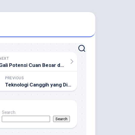
NEXT
Gali Potensi Cuan Besar dari Slot777 Tanpa Batas
PREVIOUS
Teknologi Canggih yang Digunakan Situs Gacor untuk Menjamin Fair Play
Search
Search