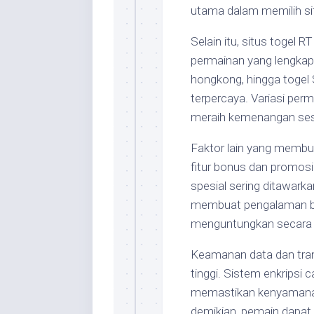
utama dalam memilih sit
Selain itu, situs togel 
permainan yang lengkap 
hongkong, hingga togel
terpercaya. Variasi per
meraih kemenangan sesu
Faktor lain yang membua
fitur bonus dan promosi
spesial sering ditawark
membuat pengalaman be
menguntungkan secara f
Keamanan data dan trans
tinggi. Sistem enkripsi
memastikan kenyamana
demikian, pemain dapat 