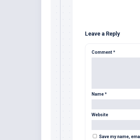
Leave a Reply
Comment
*
Name
*
Website
Save my name, email,