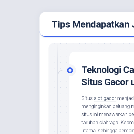
Skip
Tips Mendapatkan Ja
to
content
Teknologi C
Situs Gacor 
Situs
slot gacor
menjadi 
menginginkan peluang m
situs ini menawarkan ber
taruhan olahraga. Keam
utama, sehingga pemain