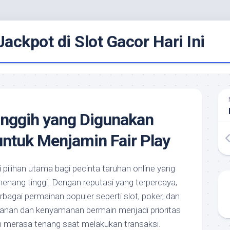
ckpot di Slot Gacor Hari Ini
anggih yang Digunakan
untuk Menjamin Fair Play
pilihan utama bagi pecinta taruhan online yang
enang tinggi. Dengan reputasi yang terpercaya,
bagai permainan populer seperti slot, poker, dan
anan dan kenyamanan bermain menjadi prioritas
 merasa tenang saat melakukan transaksi.