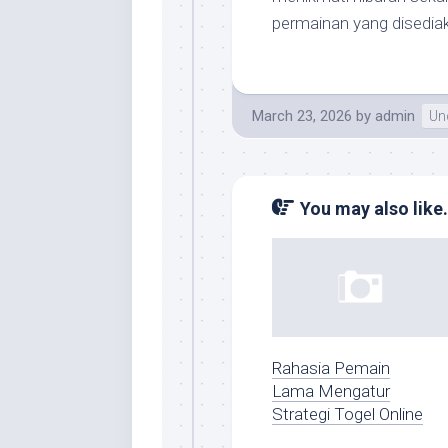
permainan yang disedia
March 23, 2026
by
admin
Un
You may also like.
Rahasia Pemain
Lama Mengatur
Strategi Togel Online