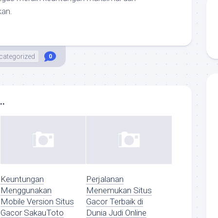
kan.
categorized
0
..
Keuntungan
Perjalanan
Menggunakan
Menemukan Situs
Mobile Version Situs
Gacor Terbaik di
Gacor SakauToto
Dunia Judi Online