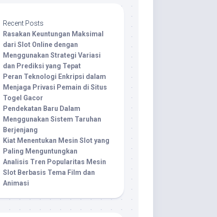
Recent Posts
Rasakan Keuntungan Maksimal
dari Slot Online dengan
Menggunakan Strategi Variasi
dan Prediksi yang Tepat
Peran Teknologi Enkripsi dalam
Menjaga Privasi Pemain di Situs
Togel Gacor
Pendekatan Baru Dalam
Menggunakan Sistem Taruhan
Berjenjang
Kiat Menentukan Mesin Slot yang
Paling Menguntungkan
Analisis Tren Popularitas Mesin
Slot Berbasis Tema Film dan
Animasi