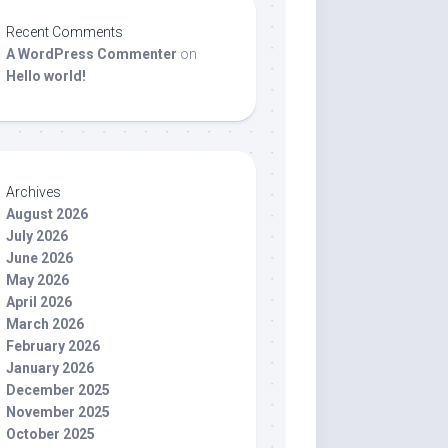
Recent Comments
A WordPress Commenter
on
Hello world!
Archives
August 2026
July 2026
June 2026
May 2026
April 2026
March 2026
February 2026
January 2026
December 2025
November 2025
October 2025